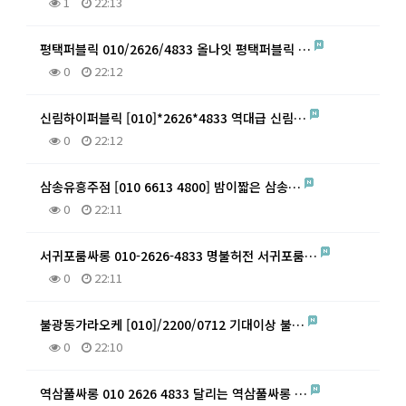
1
22:13
평택퍼블릭 010/2626/4833 올나잇 평택퍼블릭 …
0
22:12
신림하이퍼블릭 [010]*2626*4833 역대급 신림…
0
22:12
삼송유흥주점 [010 6613 4800] 밤이짧은 삼송…
0
22:11
서귀포룸싸롱 010-2626-4833 명불허전 서귀포룸…
0
22:11
불광동가라오케 [010]/2200/0712 기대이상 불…
0
22:10
역삼풀싸롱 010 2626 4833 달리는 역삼풀싸롱 …