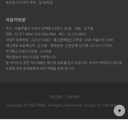
토요일 17시까지 휴무 : 일/공휴일
마음의텃밭
주소 : 서울특별시 서초구 양재동 9-9번지 301호
대표 : 김구열
전화 : 02-577-4984/ 010-5596-4984
팩스 : 02-578-4983
사업자 등록번호 : 214-07-56683
통신판매업신고번호 : 2009-서울서초-1659
개인정보 보호책임자 : 김구열
계좌안내 : 신한은행 김구열 110-151-171890
부가통신사업신고번호 : 12345호
개인정보의 무단 수집을 거부합니다.
본 사이트의 모든 게시내용은 법으로 보호를 받고 있습니다. 당사의 허락없이 임의로
도용할 경우 관계법령에 따라 처벌을 받게 됩니다.
개인정보
이용약관
Copyright © 마음의텃밭. All Rights Reserved. Design by
THE MATCH