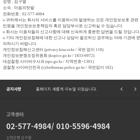
성명 :
김구열
소속 :
마음의텃밭
전화번호 :
02-577-4984
o 귀하께서는 회사의 서비스를 이용하시며 발생하는 모든 개인정보보호 관련
민원을 개인정보보호책임자 혹은 담당부서로 신고하실 수 있습니다.
o 회사는 이용자들의 신고사항에 대해 신속하게 충분한 답변을 드릴 것입니다
o 기타 개인정보침해에 대한 신고나 상담이 필요하신 경우에는 아래 기관에 
의하시기 바랍니다.
개인정보침해신고센터 (privacy.kisa.or.kr / 국번 없이 118)
개인정보분쟁조정위원회 (kopico.go.kr / 1833-6972)
대검찰청 사이버수사과 (spo.go.kr / 지역번호+1301)
경찰청 사이버안전국 (cyberbureau.police.go.kr / 국번없이 182)
공지사항
홈페이지 새롭게 리뉴얼 되었습니다.
고객센터
02-577-4984/ 010-5596-4984
신한은행 김구열